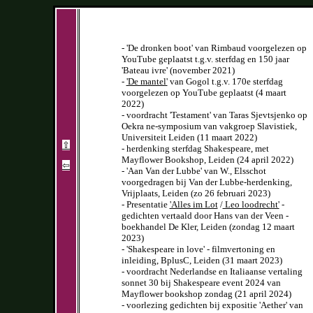
- 'De dronken boot' van Rimbaud voorgelezen op
YouTube geplaatst t.g.v. sterfdag en 150 jaar
'Bateau ivre' (november 2021)
-
'De mantel'
van Gogol t.g.v. 170e sterfdag
voorgelezen op YouTube geplaatst (4 maart
2022)
- voordracht 'Testament' van Taras Sjevtsjenko op
Oekra ne-symposium van vakgroep Slavistiek,
Universiteit Leiden (11 maart 2022)
⇧
- herdenking sterfdag Shakespeare, met
Mayflower Bookshop, Leiden (24 april 2022)
⇦
- 'Aan Van der Lubbe' van W., Elsschot
voorgedragen bij Van der Lubbe-herdenking,
Vrijplaats, Leiden (zo 26 februari 2023)
- Presentatie
'Alles im Lot
/
Leo loodrecht'
-
gedichten vertaald door Hans van der Veen -
boekhandel De Kler, Leiden (zondag 12 maart
2023)
- 'Shakespeare in love' - filmvertoning en
inleiding, BplusC, Leiden (31 maart 2023)
- voordracht Nederlandse en Italiaanse vertaling
sonnet 30 bij Shakespeare event 2024 van
Mayflower bookshop zondag (21 april 2024)
- voorlezing gedichten bij expositie 'Aether' van