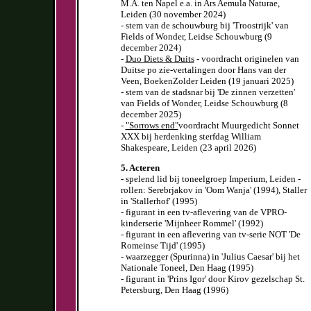
M.A. ten Napel e.a. in Ars Aemula Naturae,
Leiden (30 november 2024)
- stem van de schouwburg bij 'Troostrijk' van
Fields of Wonder, Leidse Schouwburg (9
december 2024)
-
Duo Diets & Duits
- voordracht originelen van
Duitse po zie-vertalingen door Hans van der
Veen, BoekenZolder Leiden (19 januari 2025)
- stem van de stadsnar bij 'De zinnen verzetten'
van Fields of Wonder, Leidse Schouwburg (8
december 2025)
-
"Sorrows end"
voordracht Muurgedicht Sonnet
XXX bij herdenking sterfdag William
Shakespeare, Leiden (23 april 2026)
5. Acteren
- spelend lid bij toneelgroep Imperium, Leiden -
rollen: Serebrjakov in 'Oom Wanja' (1994), Staller
in 'Stallerhof' (1995)
- figurant in een tv-aflevering van de VPRO-
kinderserie 'Mijnheer Rommel' (1992)
- figurant in een aflevering van tv-serie NOT 'De
Romeinse Tijd' (1995)
- waarzegger (Spurinna) in 'Julius Caesar' bij het
Nationale Toneel, Den Haag (1995)
- figurant in 'Prins Igor' door Kirov gezelschap St.
Petersburg, Den Haag (1996)