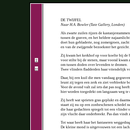
DE TWIJFEL
Naar H.A. Bowler (Tate Gallery, Londen)
Als zwarte zuilen rijzen de kastanjestammen
tussen de graven, en het heldere najaarslicht
doet hun gebladerte, nog zomergroen, zach
en van de zwijgende bezoekster het gezicht.
Zij kwam het kerkhof op voor koelte bij de
voor stilte bij de stenen, maar vooral kwam z
⇧
om tussen doden over levenden te dromen.
⇦
Twee vlinders fladderden haar vriendelijk vo
Daar, bij een kuil die men vandaag gegraven
leunt zij tegen een zerk en ziet verbleekte b
Voor de avond valt zal iets dat pas nog heeft
hier worden toegedekt om langzaam weg te r
Zij heeft wat sprieten gras geplukt en daarm
staart zij nu op een zonbeschenen schedel ne
die haar gedachten spiegelt tot een vlinder s
zijn vlucht daar onderbreekt. Pas dan vindt z
Tot waar heeft haar het fantaseren weggedra
De kleine mond is uitgevouwen tot een lach