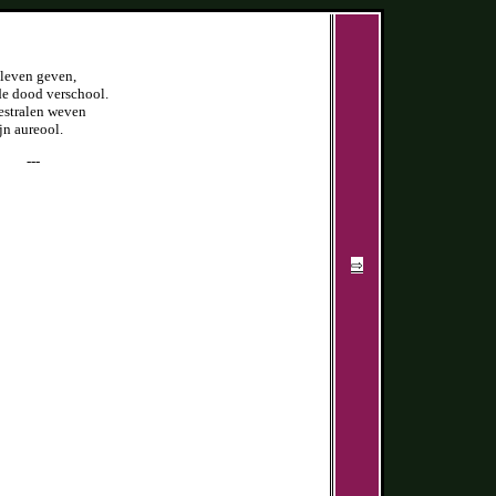
 leven geven,
 de dood verschool.
estralen weven
jn aureool.
---
⇨