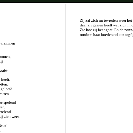
Zij zal zich nu tevreden weer het
daar zij gezien heeft wat zich in
Zie hoe zij heengaat. En de zonn
rondom haar hoederand een ragfi
t vlammen
 bomen,
ij
orbij.
 heeft,
otten.
 geleefd
otten.
ee spelend
er,
trelend
ij zich weer.
gen?
,