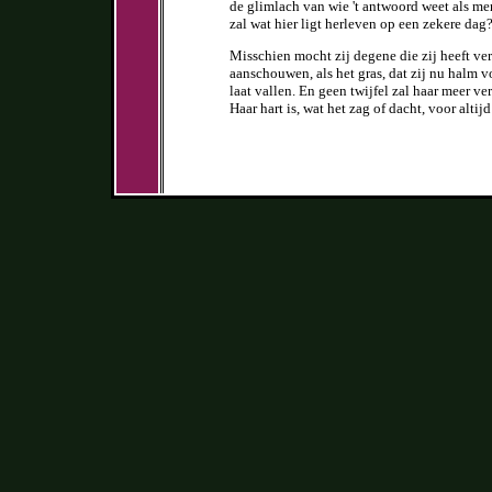
de glimlach van wie 't antwoord weet als me
zal wat hier ligt herleven op een zekere dag
Misschien mocht zij degene die zij heeft ve
aanschouwen, als het gras, dat zij nu halm 
laat vallen. En geen twijfel zal haar meer ver
Haar hart is, wat het zag of dacht, voor altij