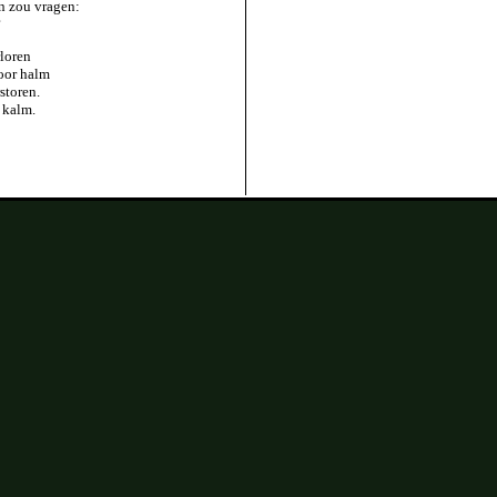
n zou vragen:
?
rloren
voor halm
storen.
d kalm.