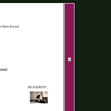
or Hans Kroon)
⇨
emaakt
REAGEREN?