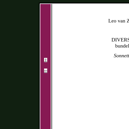
Leo van 
DIVER
bundel
Sonnet
⇧
⇦