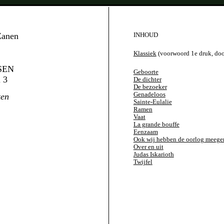
Zanen
INHOUD
Klassiek
(voorwoord 1e druk, do
SEN
Geboorte
 3
De dichter
De bezoeker
Genadeloos
ten
Sainte-Eulalie
Ramen
Vaat
La grande bouffe
Eenzaam
Ook wij hebben de oorlog meeg
Over en uit
Judas Iskarioth
Twijfel